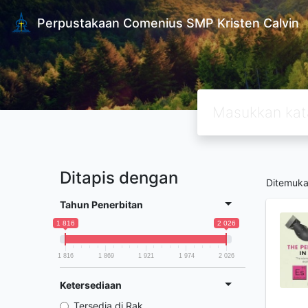
Perpustakaan Comenius SMP Kristen Calvin
Ditapis dengan
Ditemuk
Tahun Penerbitan
1 816
2 026
1 816
1 869
1 921
1 974
2 026
Ketersediaan
Tersedia di Rak