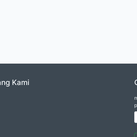
ang Kami
m
p