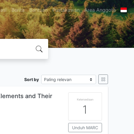
asi
Berita
Bantuan
Pustakawan
Area Anggota
Sort by
Elements and Their
Ketersediaan
1
Unduh MARC