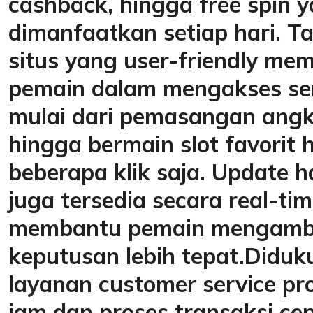
cashback, hingga free spin y
dimanfaatkan setiap hari. T
situs yang user-friendly m
pemain dalam mengakses sem
mulai dari pemasangan angk
hingga bermain slot favorit
beberapa klik saja. Update ha
juga tersedia secara real-ti
membantu pemain mengamb
keputusan lebih tepat.Didu
layanan customer service pro
jam dan proses transaksi cep