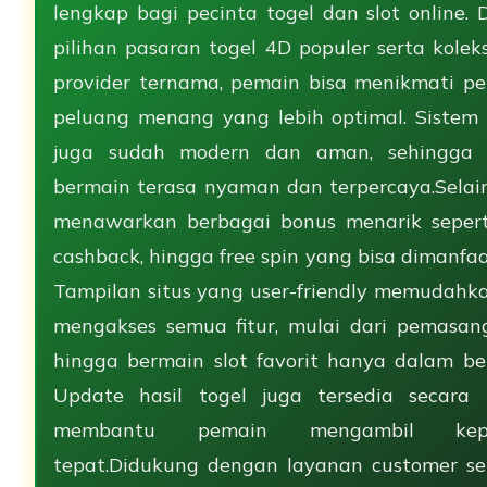
lengkap bagi pecinta togel dan slot online.
pilihan pasaran togel 4D populer serta koleks
provider ternama, pemain bisa menikmati p
peluang menang yang lebih optimal. Sistem
juga sudah modern dan aman, sehingga se
bermain terasa nyaman dan terpercaya.Sela
menawarkan berbagai bonus menarik seperti
cashback, hingga free spin yang bisa dimanfaa
Tampilan situs yang user-friendly memudah
mengakses semua fitur, mulai dari pemasan
hingga bermain slot favorit hanya dalam beb
Update hasil togel juga tersedia secara 
membantu pemain mengambil kepu
tepat.Didukung dengan layanan customer ser