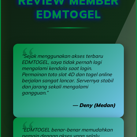
REVIEW MEMBER
EDMTOGEL
“Sejak menggunakan akses terbaru
EDMTOGEL, saya tidak pernah lagi
mengalami kendala saat login.
Permainan toto slot 4D dan togel online
berjalan sangat lancar. Servernya stabil
dan jarang sekali mengalami
gangguan.”
— Deny (Medan)
“EDMTOGEL benar-benar memudahkan
pemain dengan akses yang selalu