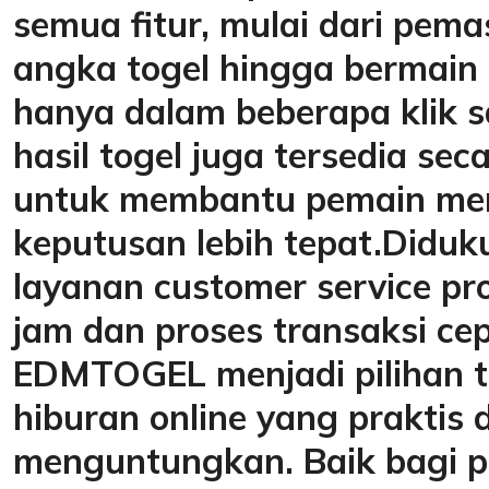
semua fitur, mulai dari pem
angka togel hingga bermain s
hanya dalam beberapa klik s
hasil togel juga tersedia sec
untuk membantu pemain me
keputusan lebih tepat.Didu
layanan customer service pro
jam dan proses transaksi cep
EDMTOGEL menjadi pilihan t
hiburan online yang praktis 
menguntungkan. Baik bagi 