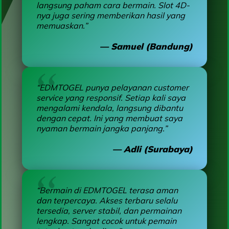
langsung paham cara bermain. Slot 4D-
nya juga sering memberikan hasil yang
memuaskan.”
— Samuel (Bandung)
“EDMTOGEL punya pelayanan customer
service yang responsif. Setiap kali saya
mengalami kendala, langsung dibantu
dengan cepat. Ini yang membuat saya
nyaman bermain jangka panjang.”
— Adli (Surabaya)
“Bermain di EDMTOGEL terasa aman
dan terpercaya. Akses terbaru selalu
tersedia, server stabil, dan permainan
lengkap. Sangat cocok untuk pemain