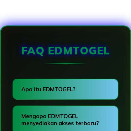
Loading...
FAQ EDMTOGEL
Apa itu EDMTOGEL?
Mengapa EDMTOGEL
menyediakan akses terbaru?