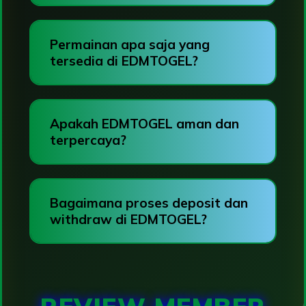
Permainan apa saja yang
tersedia di EDMTOGEL?
Apakah EDMTOGEL aman dan
terpercaya?
Bagaimana proses deposit dan
withdraw di EDMTOGEL?