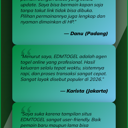
update. Saya bisa bermain kapan saja
tanpa takut link tidak bisa dibuka.
Pilihan permainannya juga lengkap dan
nyaman dimainkan di HP.”
— Danu (Padang)
“Menurut saya, EDMTOGEL adalah agen
togel online yang profesional. Hasil
keluaran selalu tepat waktu, sistemnya
rapi, dan proses transaksi sangat cepat.
Sangat layak disebut populer di 2026.”
— Karista (Jakarta)
“Saya suka karena tampilan situs
EDMTOGEL sangat user-friendly. Baik
pemain baru maupun lama bisa