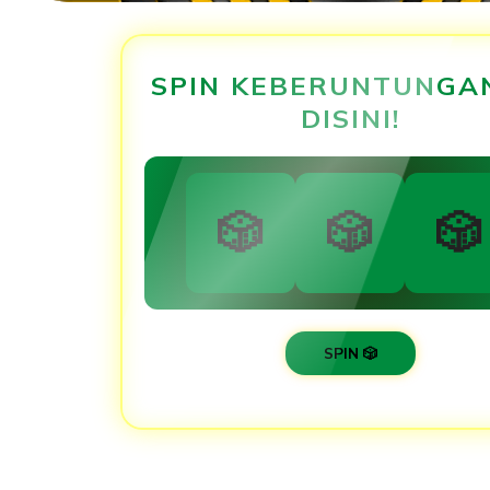
SPIN KEBERUNTUNGA
DISINI!
🎲
🎲
🎲
SPIN 🎲