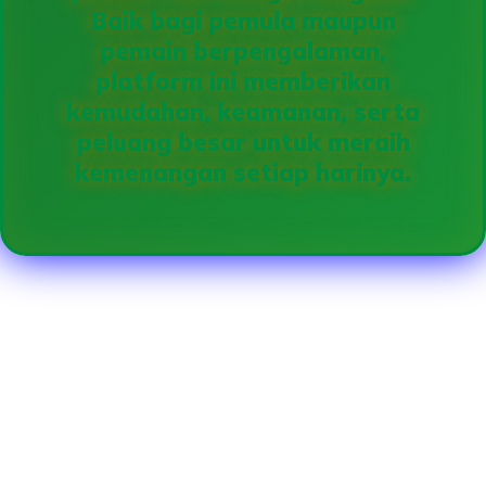
Baik bagi pemula maupun
pemain berpengalaman,
platform ini memberikan
kemudahan, keamanan, serta
peluang besar untuk meraih
kemenangan setiap harinya.