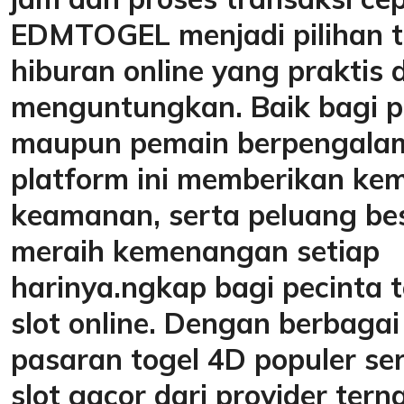
EDMTOGEL menjadi pilihan t
hiburan online yang praktis 
menguntungkan. Baik bagi 
maupun pemain berpengala
platform ini memberikan ke
keamanan, serta peluang be
meraih kemenangan setiap
harinya.ngkap bagi pecinta 
slot online. Dengan berbagai 
pasaran togel 4D populer ser
slot gacor dari provider ter