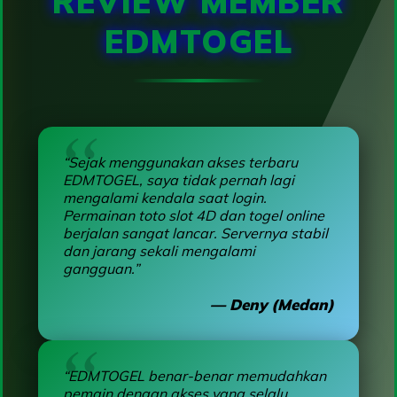
REVIEW MEMBER
EDMTOGEL
“Sejak menggunakan akses terbaru
EDMTOGEL, saya tidak pernah lagi
mengalami kendala saat login.
Permainan toto slot 4D dan togel online
berjalan sangat lancar. Servernya stabil
dan jarang sekali mengalami
gangguan.”
— Deny (Medan)
“EDMTOGEL benar-benar memudahkan
pemain dengan akses yang selalu