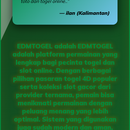
toto dan togel online..”
— ilan (Kalimantan)
EDMTOGEL adalah EDMTOGEL
adalah platform permainan yang
lengkap bagi pecinta togel dan
slot online. Dengan berbagai
pilihan pasaran togel 4D populer
serta koleksi slot gacor dari
provider ternama, pemain bisa
menikmati permainan dengan
peluang menang yang lebih
optimal. Sistem yang digunakan
juga sudah modern dan aman,