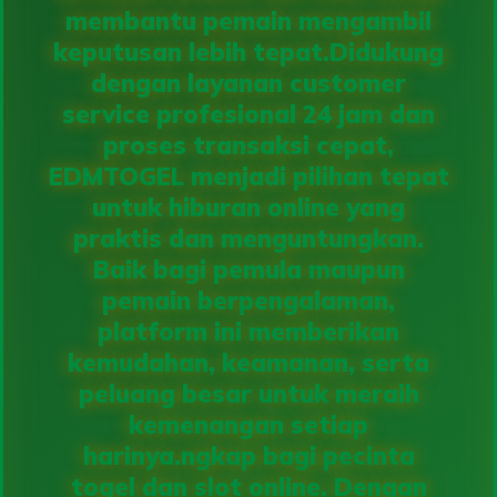
membantu pemain mengambil
keputusan lebih tepat.Didukung
dengan layanan customer
service profesional 24 jam dan
proses transaksi cepat,
EDMTOGEL menjadi pilihan tepat
untuk hiburan online yang
praktis dan menguntungkan.
Baik bagi pemula maupun
pemain berpengalaman,
platform ini memberikan
kemudahan, keamanan, serta
peluang besar untuk meraih
kemenangan setiap
harinya.ngkap bagi pecinta
togel dan slot online. Dengan