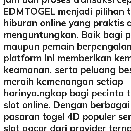
EDMTOGEL menjadi pilihan t
hiburan online yang praktis 
menguntungkan. Baik bagi 
maupun pemain berpengala
platform ini memberikan ke
keamanan, serta peluang be
meraih kemenangan setiap
harinya.ngkap bagi pecinta 
slot online. Dengan berbagai 
pasaran togel 4D populer ser
slot gacor dari provider ter