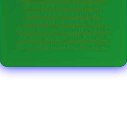
Baik bagi pemula maupun
pemain berpengalaman,
platform ini memberikan
kemudahan, keamanan, serta
peluang besar untuk meraih
kemenangan setiap harinya.