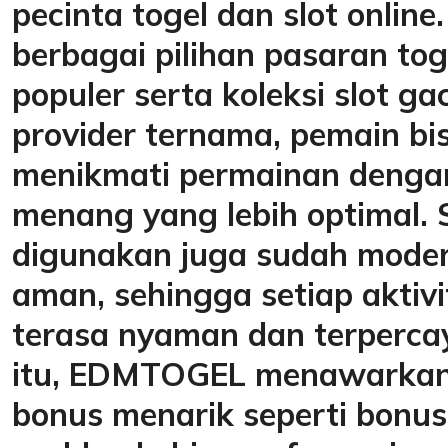
pecinta togel dan slot onlin
berbagai pilihan pasaran tog
populer serta koleksi slot ga
provider ternama, pemain bi
menikmati permainan denga
menang yang lebih optimal. 
digunakan juga sudah mode
aman, sehingga setiap aktiv
terasa nyaman dan terpercay
itu, EDMTOGEL menawarkan
bonus menarik seperti bonus