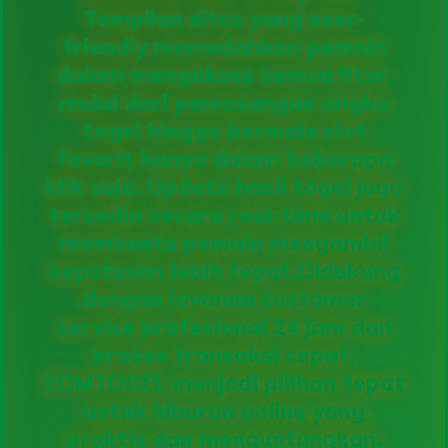
Tampilan situs yang user-
friendly memudahkan pemain
dalam mengakses semua fitur,
mulai dari pemasangan angka
togel hingga bermain slot
favorit hanya dalam beberapa
klik saja. Update hasil togel juga
tersedia secara real-time untuk
membantu pemain mengambil
keputusan lebih tepat.Didukung
dengan layanan customer
service profesional 24 jam dan
proses transaksi cepat,
EDMTOGEL menjadi pilihan tepat
untuk hiburan online yang
praktis dan menguntungkan.