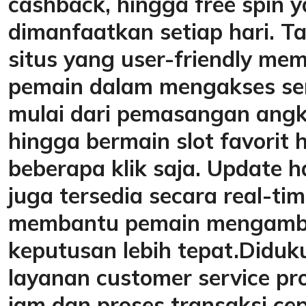
cashback, hingga free spin y
dimanfaatkan setiap hari. T
situs yang user-friendly m
pemain dalam mengakses sem
mulai dari pemasangan angk
hingga bermain slot favorit
beberapa klik saja. Update ha
juga tersedia secara real-ti
membantu pemain mengamb
keputusan lebih tepat.Didu
layanan customer service pro
jam dan proses transaksi cep