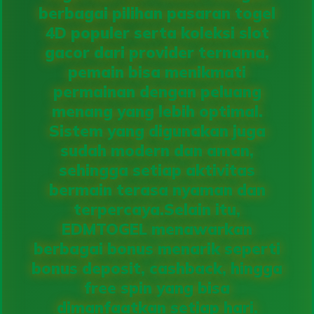
berbagai pilihan pasaran togel
4D populer serta koleksi slot
gacor dari provider ternama,
pemain bisa menikmati
permainan dengan peluang
menang yang lebih optimal.
Sistem yang digunakan juga
sudah modern dan aman,
sehingga setiap aktivitas
bermain terasa nyaman dan
terpercaya.Selain itu,
EDMTOGEL menawarkan
berbagai bonus menarik seperti
bonus deposit, cashback, hingga
free spin yang bisa
dimanfaatkan setiap hari.