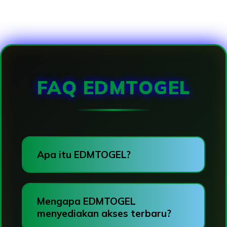
Loading...
FAQ EDMTOGEL
Apa itu EDMTOGEL?
Mengapa EDMTOGEL
menyediakan akses terbaru?