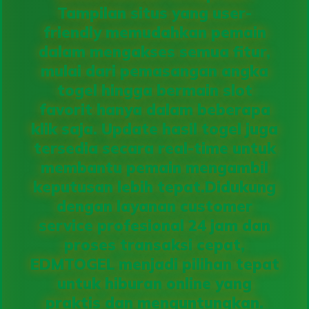
Tampilan situs yang user-
friendly memudahkan pemain
dalam mengakses semua fitur,
mulai dari pemasangan angka
togel hingga bermain slot
favorit hanya dalam beberapa
klik saja. Update hasil togel juga
tersedia secara real-time untuk
membantu pemain mengambil
keputusan lebih tepat.Didukung
dengan layanan customer
service profesional 24 jam dan
proses transaksi cepat,
EDMTOGEL menjadi pilihan tepat
untuk hiburan online yang
praktis dan menguntungkan.