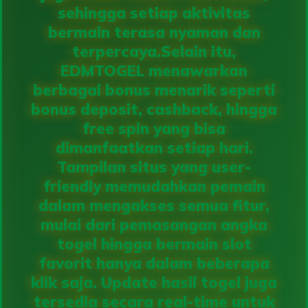
sehingga setiap aktivitas
bermain terasa nyaman dan
terpercaya.Selain itu,
EDMTOGEL menawarkan
berbagai bonus menarik seperti
bonus deposit, cashback, hingga
free spin yang bisa
dimanfaatkan setiap hari.
Tampilan situs yang user-
friendly memudahkan pemain
dalam mengakses semua fitur,
mulai dari pemasangan angka
togel hingga bermain slot
favorit hanya dalam beberapa
klik saja. Update hasil togel juga
tersedia secara real-time untuk