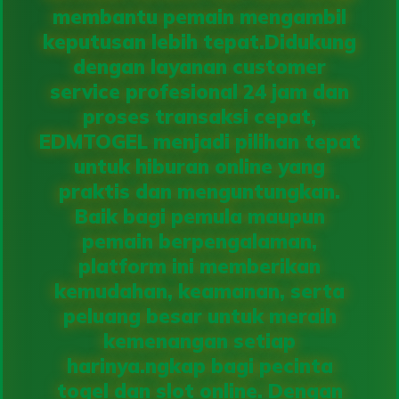
membantu pemain mengambil
keputusan lebih tepat.Didukung
dengan layanan customer
service profesional 24 jam dan
proses transaksi cepat,
EDMTOGEL menjadi pilihan tepat
untuk hiburan online yang
praktis dan menguntungkan.
Baik bagi pemula maupun
pemain berpengalaman,
platform ini memberikan
kemudahan, keamanan, serta
peluang besar untuk meraih
kemenangan setiap
harinya.ngkap bagi pecinta
togel dan slot online. Dengan