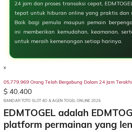
24 jam dan proses transaksi cepat, EDMTOGEL
tepat untuk hiburan online yang praktis da
Baik bagi pemula maupun pemain berpenga
ini memberikan kemudahan, keamanan, sert
untuk meraih kemenangan setiap harinya.
x
05,779,969 Orang Telah Bergabung Dalam 24 Jam Terakhi
Price:
$ 40.400
BANDAR TOTO SLOT 4D & AGEN TOGEL ONLINE 2026
EDMTOGEL adalah EDMTOGE
platform permainan yang le