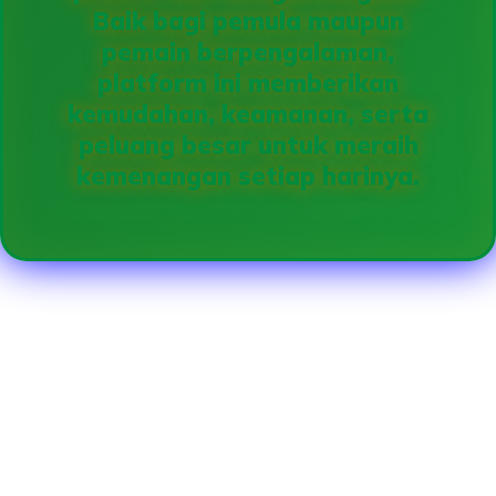
Baik bagi pemula maupun
pemain berpengalaman,
platform ini memberikan
kemudahan, keamanan, serta
peluang besar untuk meraih
kemenangan setiap harinya.