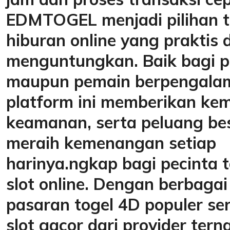
EDMTOGEL menjadi pilihan t
hiburan online yang praktis 
menguntungkan. Baik bagi 
maupun pemain berpengala
platform ini memberikan ke
keamanan, serta peluang be
meraih kemenangan setiap
harinya.ngkap bagi pecinta 
slot online. Dengan berbagai 
pasaran togel 4D populer ser
slot gacor dari provider ter