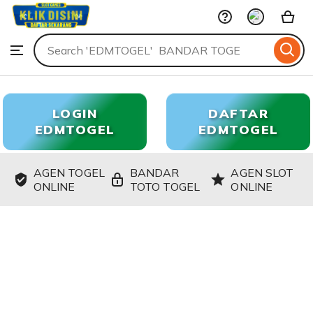
EDMTOGEL
Skip
to
Search
Browse
ontent
for
items
or
shops
LOGIN
DAFTAR
EDMTOGEL
EDMTOGEL
AGEN TOGEL
BANDAR
AGEN SLOT
ONLINE
TOTO TOGEL
ONLINE