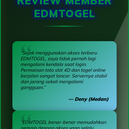
REVIEW MEMBER
EDMTOGEL
“Sejak menggunakan akses terbaru
EDMTOGEL, saya tidak pernah lagi
mengalami kendala saat login.
Permainan toto slot 4D dan togel online
berjalan sangat lancar. Servernya stabil
dan jarang sekali mengalami
gangguan.”
— Deny (Medan)
“EDMTOGEL benar-benar memudahkan
pemain dengan akses yang selalu