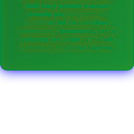
Baik bagi pemula maupun
pemain berpengalaman,
platform ini memberikan
kemudahan, keamanan, serta
peluang besar untuk meraih
kemenangan setiap harinya.