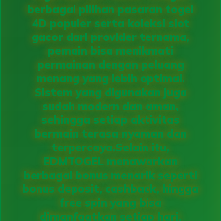
berbagai pilihan pasaran togel
4D populer serta koleksi slot
gacor dari provider ternama,
pemain bisa menikmati
permainan dengan peluang
menang yang lebih optimal.
Sistem yang digunakan juga
sudah modern dan aman,
sehingga setiap aktivitas
bermain terasa nyaman dan
terpercaya.Selain itu,
EDMTOGEL menawarkan
berbagai bonus menarik seperti
bonus deposit, cashback, hingga
free spin yang bisa
dimanfaatkan setiap hari.