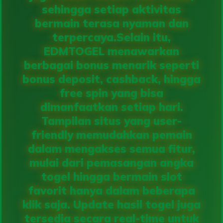
sehingga setiap aktivitas
bermain terasa nyaman dan
terpercaya.Selain itu,
EDMTOGEL menawarkan
berbagai bonus menarik seperti
bonus deposit, cashback, hingga
free spin yang bisa
dimanfaatkan setiap hari.
Tampilan situs yang user-
friendly memudahkan pemain
dalam mengakses semua fitur,
mulai dari pemasangan angka
togel hingga bermain slot
favorit hanya dalam beberapa
klik saja. Update hasil togel juga
tersedia secara real-time untuk