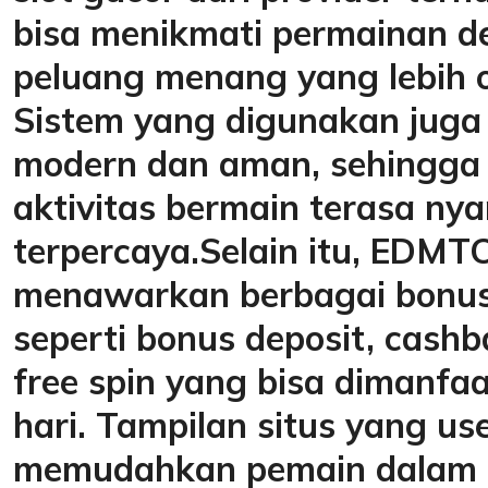
bisa menikmati permainan 
peluang menang yang lebih o
Sistem yang digunakan juga
modern dan aman, sehingga 
aktivitas bermain terasa ny
terpercaya.Selain itu, EDM
menawarkan berbagai bonus
seperti bonus deposit, cashb
free spin yang bisa dimanfa
hari. Tampilan situs yang use
memudahkan pemain dalam