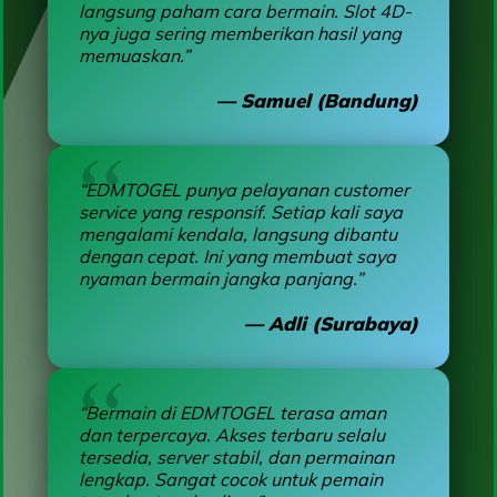
langsung paham cara bermain. Slot 4D-
nya juga sering memberikan hasil yang
memuaskan.”
— Samuel (Bandung)
“EDMTOGEL punya pelayanan customer
service yang responsif. Setiap kali saya
mengalami kendala, langsung dibantu
dengan cepat. Ini yang membuat saya
nyaman bermain jangka panjang.”
— Adli (Surabaya)
“Bermain di EDMTOGEL terasa aman
dan terpercaya. Akses terbaru selalu
tersedia, server stabil, dan permainan
lengkap. Sangat cocok untuk pemain