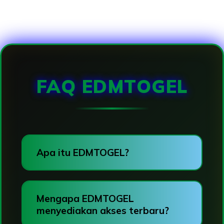
Loading...
FAQ EDMTOGEL
Apa itu EDMTOGEL?
Mengapa EDMTOGEL
menyediakan akses terbaru?