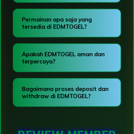
Permainan apa saja yang
tersedia di EDMTOGEL?
Apakah EDMTOGEL aman dan
terpercaya?
Bagaimana proses deposit dan
withdraw di EDMTOGEL?