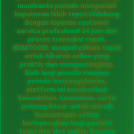
membantu pemain mengambil
keputusan lebih tepat.Didukung
dengan layanan customer
service profesional 24 jam dan
proses transaksi cepat,
EDMTOGEL menjadi pilihan tepat
untuk hiburan online yang
praktis dan menguntungkan.
Baik bagi pemula maupun
pemain berpengalaman,
platform ini memberikan
kemudahan, keamanan, serta
peluang besar untuk meraih
kemenangan setiap
harinya.ngkap bagi pecinta
togel dan slot online. Dengan