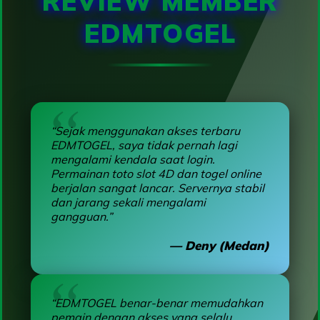
REVIEW MEMBER
EDMTOGEL
“Sejak menggunakan akses terbaru
EDMTOGEL, saya tidak pernah lagi
mengalami kendala saat login.
Permainan toto slot 4D dan togel online
berjalan sangat lancar. Servernya stabil
dan jarang sekali mengalami
gangguan.”
— Deny (Medan)
“EDMTOGEL benar-benar memudahkan
pemain dengan akses yang selalu