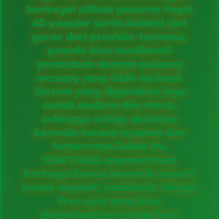
berbagai pilihan pasaran togel
4D populer serta koleksi slot
gacor dari provider ternama,
pemain bisa menikmati
permainan dengan peluang
menang yang lebih optimal.
Sistem yang digunakan juga
sudah modern dan aman,
sehingga setiap aktivitas
bermain terasa nyaman dan
terpercaya.Selain itu,
EDMTOGEL menawarkan
berbagai bonus menarik seperti
bonus deposit, cashback, hingga
free spin yang bisa
dimanfaatkan setiap hari.