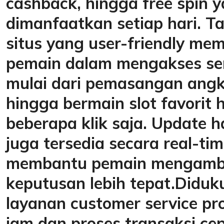
cashback, hingga free spin y
dimanfaatkan setiap hari. T
situs yang user-friendly m
pemain dalam mengakses sem
mulai dari pemasangan angk
hingga bermain slot favorit
beberapa klik saja. Update ha
juga tersedia secara real-ti
membantu pemain mengamb
keputusan lebih tepat.Didu
layanan customer service pro
jam dan proses transaksi cep