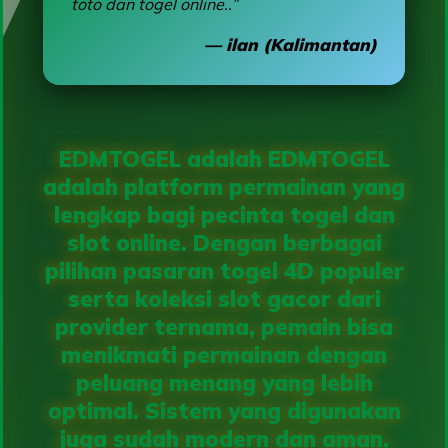
toto dan togel online..”
— ilan (Kalimantan)
EDMTOGEL adalah EDMTOGEL
adalah platform permainan yang
lengkap bagi pecinta togel dan
slot online. Dengan berbagai
pilihan pasaran togel 4D populer
serta koleksi slot gacor dari
provider ternama, pemain bisa
menikmati permainan dengan
peluang menang yang lebih
optimal. Sistem yang digunakan
juga sudah modern dan aman,