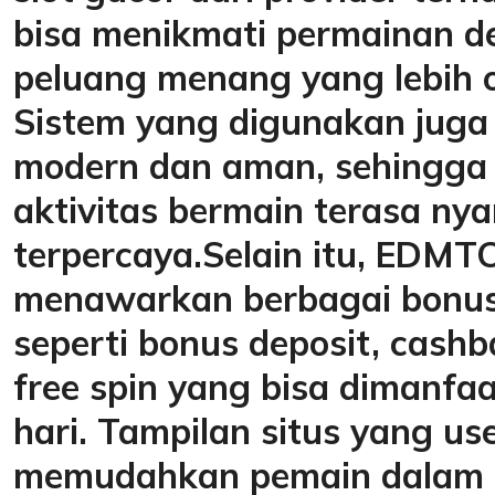
bisa menikmati permainan 
peluang menang yang lebih o
Sistem yang digunakan juga
modern dan aman, sehingga 
aktivitas bermain terasa ny
terpercaya.Selain itu, EDM
menawarkan berbagai bonus
seperti bonus deposit, cashb
free spin yang bisa dimanfa
hari. Tampilan situs yang use
memudahkan pemain dalam