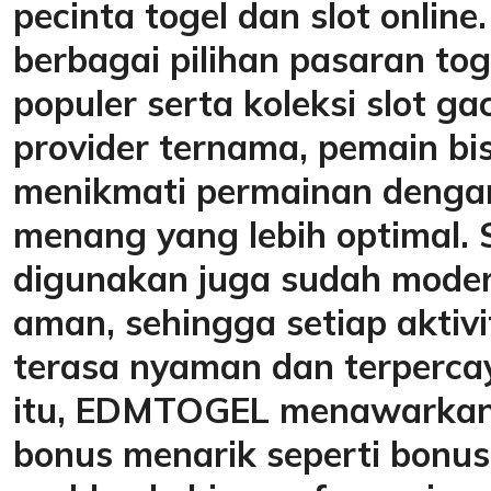
pecinta togel dan slot onlin
berbagai pilihan pasaran tog
populer serta koleksi slot ga
provider ternama, pemain bi
menikmati permainan denga
menang yang lebih optimal. 
digunakan juga sudah mode
aman, sehingga setiap aktiv
terasa nyaman dan terpercay
itu, EDMTOGEL menawarkan
bonus menarik seperti bonus