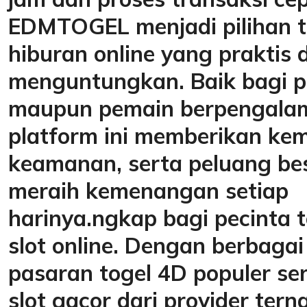
EDMTOGEL menjadi pilihan t
hiburan online yang praktis 
menguntungkan. Baik bagi 
maupun pemain berpengala
platform ini memberikan ke
keamanan, serta peluang be
meraih kemenangan setiap
harinya.ngkap bagi pecinta 
slot online. Dengan berbagai 
pasaran togel 4D populer ser
slot gacor dari provider ter