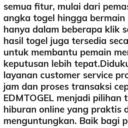
semua fitur, mulai dari pem
angka togel hingga bermain s
hanya dalam beberapa klik s
hasil togel juga tersedia sec
untuk membantu pemain me
keputusan lebih tepat.Didu
layanan customer service pro
jam dan proses transaksi cep
EDMTOGEL menjadi pilihan t
hiburan online yang praktis 
menguntungkan. Baik bagi 