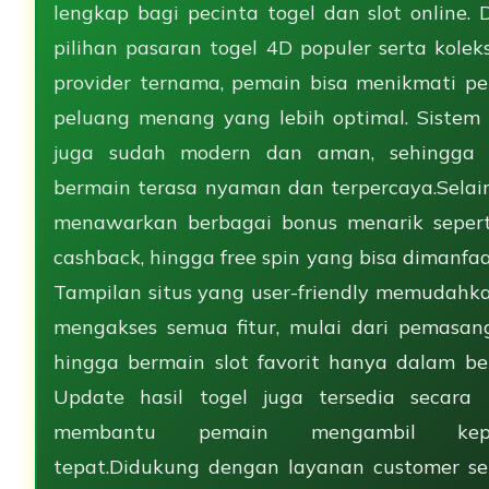
lengkap bagi pecinta togel dan slot online.
pilihan pasaran togel 4D populer serta koleks
provider ternama, pemain bisa menikmati p
peluang menang yang lebih optimal. Sistem
juga sudah modern dan aman, sehingga se
bermain terasa nyaman dan terpercaya.Sela
menawarkan berbagai bonus menarik seperti
cashback, hingga free spin yang bisa dimanfaa
Tampilan situs yang user-friendly memudah
mengakses semua fitur, mulai dari pemasan
hingga bermain slot favorit hanya dalam beb
Update hasil togel juga tersedia secara 
membantu pemain mengambil kepu
tepat.Didukung dengan layanan customer ser