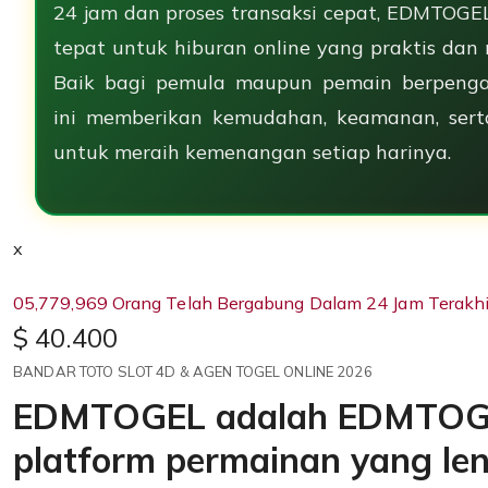
24 jam dan proses transaksi cepat, EDMTOGEL
tepat untuk hiburan online yang praktis da
Baik bagi pemula maupun pemain berpenga
ini memberikan kemudahan, keamanan, sert
untuk meraih kemenangan setiap harinya.
x
05,779,969 Orang Telah Bergabung Dalam 24 Jam Terakhi
Price:
$ 40.400
BANDAR TOTO SLOT 4D & AGEN TOGEL ONLINE 2026
EDMTOGEL adalah EDMTOGE
platform permainan yang le