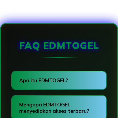
Loading...
FAQ EDMTOGEL
Apa itu EDMTOGEL?
Mengapa EDMTOGEL
menyediakan akses terbaru?