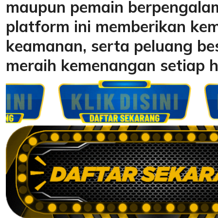
maupun pemain berpengala
platform ini memberikan ke
keamanan, serta peluang be
meraih kemenangan setiap h