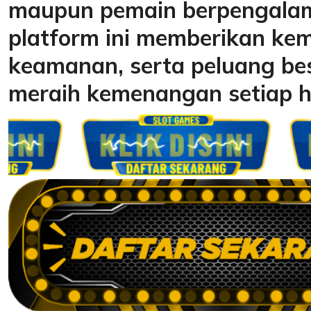
maupun pemain berpengala
platform ini memberikan ke
keamanan, serta peluang be
meraih kemenangan setiap h