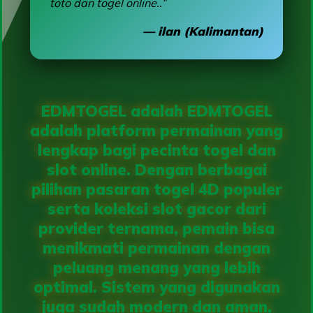
toto dan togel online..”
— ilan (Kalimantan)
EDMTOGEL adalah EDMTOGEL
adalah platform permainan yang
lengkap bagi pecinta togel dan
slot online. Dengan berbagai
pilihan pasaran togel 4D populer
serta koleksi slot gacor dari
provider ternama, pemain bisa
menikmati permainan dengan
peluang menang yang lebih
optimal. Sistem yang digunakan
juga sudah modern dan aman,