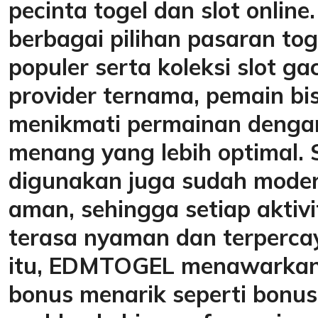
pecinta togel dan slot onlin
berbagai pilihan pasaran tog
populer serta koleksi slot ga
provider ternama, pemain bi
menikmati permainan denga
menang yang lebih optimal. 
digunakan juga sudah mode
aman, sehingga setiap aktiv
terasa nyaman dan terpercay
itu, EDMTOGEL menawarkan
bonus menarik seperti bonus