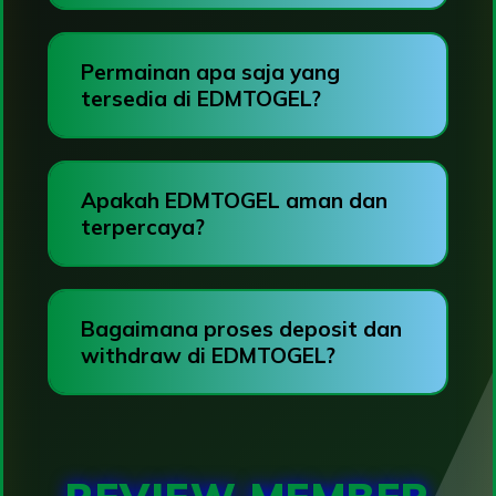
Permainan apa saja yang
tersedia di EDMTOGEL?
Apakah EDMTOGEL aman dan
terpercaya?
Bagaimana proses deposit dan
withdraw di EDMTOGEL?