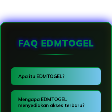
Loading...
FAQ EDMTOGEL
Apa itu EDMTOGEL?
Mengapa EDMTOGEL
menyediakan akses terbaru?