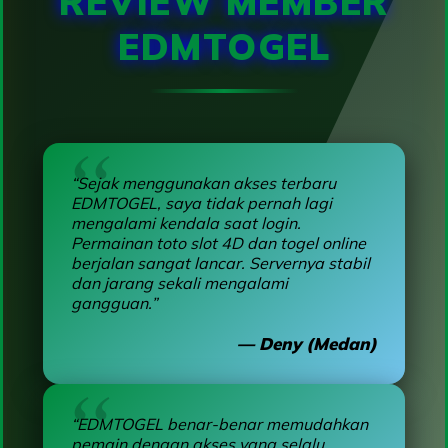
REVIEW MEMBER
EDMTOGEL
“Sejak menggunakan akses terbaru
EDMTOGEL, saya tidak pernah lagi
mengalami kendala saat login.
Permainan toto slot 4D dan togel online
berjalan sangat lancar. Servernya stabil
dan jarang sekali mengalami
gangguan.”
— Deny (Medan)
“EDMTOGEL benar-benar memudahkan
pemain dengan akses yang selalu