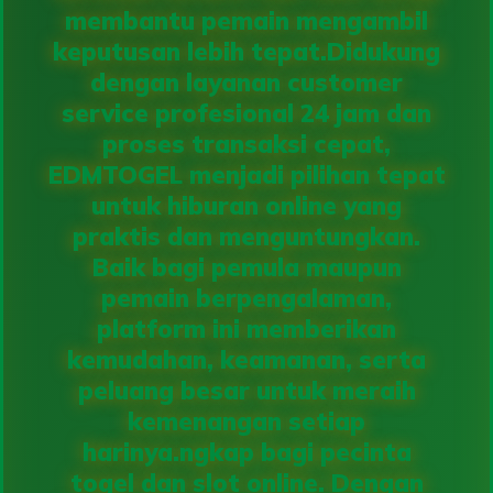
membantu pemain mengambil
keputusan lebih tepat.Didukung
dengan layanan customer
service profesional 24 jam dan
proses transaksi cepat,
EDMTOGEL menjadi pilihan tepat
untuk hiburan online yang
praktis dan menguntungkan.
Baik bagi pemula maupun
pemain berpengalaman,
platform ini memberikan
kemudahan, keamanan, serta
peluang besar untuk meraih
kemenangan setiap
harinya.ngkap bagi pecinta
togel dan slot online. Dengan