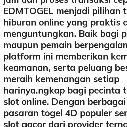
EDMTOGEL menjadi pilihan t
hiburan online yang praktis 
menguntungkan. Baik bagi 
maupun pemain berpengala
platform ini memberikan ke
keamanan, serta peluang be
meraih kemenangan setiap
harinya.ngkap bagi pecinta 
slot online. Dengan berbagai 
pasaran togel 4D populer ser
slot gacor dari provider ter