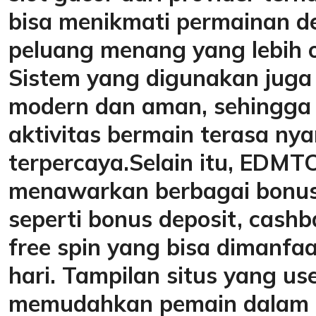
bisa menikmati permainan 
peluang menang yang lebih o
Sistem yang digunakan juga
modern dan aman, sehingga 
aktivitas bermain terasa ny
terpercaya.Selain itu, EDM
menawarkan berbagai bonus
seperti bonus deposit, cashb
free spin yang bisa dimanfa
hari. Tampilan situs yang use
memudahkan pemain dalam