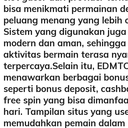
bisa menikmati permainan 
peluang menang yang lebih o
Sistem yang digunakan juga
modern dan aman, sehingga 
aktivitas bermain terasa ny
terpercaya.Selain itu, EDM
menawarkan berbagai bonus
seperti bonus deposit, cashb
free spin yang bisa dimanfa
hari. Tampilan situs yang use
memudahkan pemain dalam