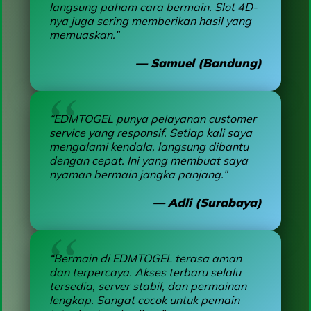
langsung paham cara bermain. Slot 4D-
nya juga sering memberikan hasil yang
memuaskan.”
— Samuel (Bandung)
“EDMTOGEL punya pelayanan customer
service yang responsif. Setiap kali saya
mengalami kendala, langsung dibantu
dengan cepat. Ini yang membuat saya
nyaman bermain jangka panjang.”
— Adli (Surabaya)
“Bermain di EDMTOGEL terasa aman
dan terpercaya. Akses terbaru selalu
tersedia, server stabil, dan permainan
lengkap. Sangat cocok untuk pemain