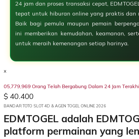
24 jam dan proses transaksi cepat, EDMTOGEL
tepat untuk hiburan online yang praktis da
Baik bagi pemula maupun pemain berpenga
ini memberikan kemudahan, keamanan, sert
untuk meraih kemenangan setiap harinya.
x
05,779,969 Orang Telah Bergabung Dalam 24 Jam Terakhi
Price:
$ 40.400
BANDAR TOTO SLOT 4D & AGEN TOGEL ONLINE 2026
EDMTOGEL adalah EDMTOGE
platform permainan yang le