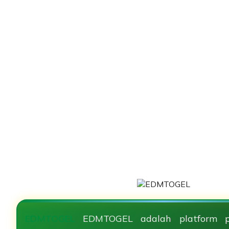
EDMTOGEL
EDMTOGEL adalah platform 