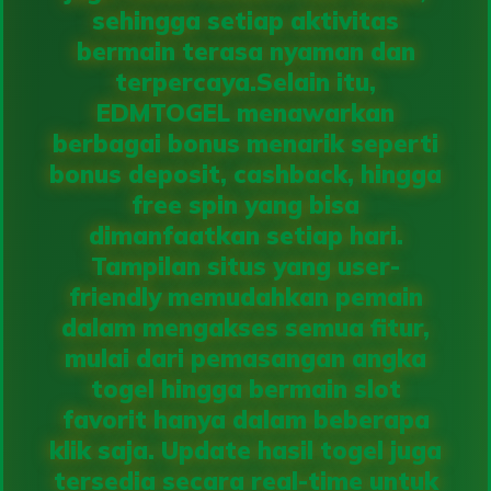
sehingga setiap aktivitas
bermain terasa nyaman dan
terpercaya.Selain itu,
EDMTOGEL menawarkan
berbagai bonus menarik seperti
bonus deposit, cashback, hingga
free spin yang bisa
dimanfaatkan setiap hari.
Tampilan situs yang user-
friendly memudahkan pemain
dalam mengakses semua fitur,
mulai dari pemasangan angka
togel hingga bermain slot
favorit hanya dalam beberapa
klik saja. Update hasil togel juga
tersedia secara real-time untuk