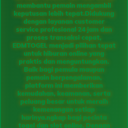
membantu pemain mengambil
keputusan lebih tepat.Didukung
dengan layanan customer
service profesional 24 jam dan
proses transaksi cepat,
EDMTOGEL menjadi pilihan tepat
untuk hiburan online yang
praktis dan menguntungkan.
Baik bagi pemula maupun
pemain berpengalaman,
platform ini memberikan
kemudahan, keamanan, serta
peluang besar untuk meraih
kemenangan setiap
harinya.ngkap bagi pecinta
togel dan slot online. Dengan