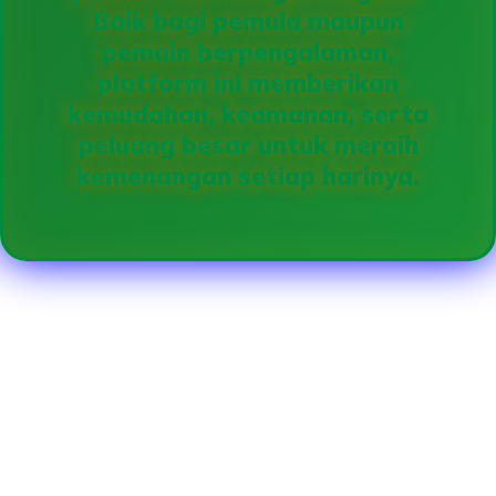
Baik bagi pemula maupun
pemain berpengalaman,
platform ini memberikan
kemudahan, keamanan, serta
peluang besar untuk meraih
kemenangan setiap harinya.