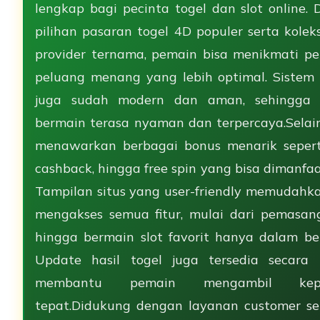
lengkap bagi pecinta togel dan slot online.
pilihan pasaran togel 4D populer serta koleks
provider ternama, pemain bisa menikmati p
peluang menang yang lebih optimal. Sistem
juga sudah modern dan aman, sehingga se
bermain terasa nyaman dan terpercaya.Sela
menawarkan berbagai bonus menarik seperti
cashback, hingga free spin yang bisa dimanfaa
Tampilan situs yang user-friendly memudah
mengakses semua fitur, mulai dari pemasan
hingga bermain slot favorit hanya dalam beb
Update hasil togel juga tersedia secara 
membantu pemain mengambil kepu
tepat.Didukung dengan layanan customer ser