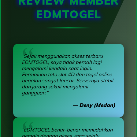
REVIEW MEMBER
EDMTOGEL
“Sejak menggunakan akses terbaru
EDMTOGEL, saya tidak pernah lagi
mengalami kendala saat login.
Permainan toto slot 4D dan togel online
berjalan sangat lancar. Servernya stabil
dan jarang sekali mengalami
gangguan.”
— Deny (Medan)
“EDMTOGEL benar-benar memudahkan
pemain dengan akses yang selalu