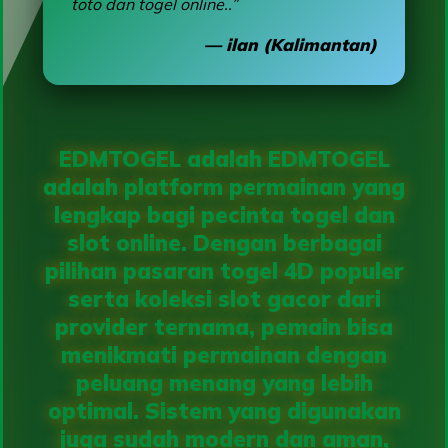
toto dan togel online..”
— ilan (Kalimantan)
EDMTOGEL adalah EDMTOGEL
adalah platform permainan yang
lengkap bagi pecinta togel dan
slot online. Dengan berbagai
pilihan pasaran togel 4D populer
serta koleksi slot gacor dari
provider ternama, pemain bisa
menikmati permainan dengan
peluang menang yang lebih
optimal. Sistem yang digunakan
juga sudah modern dan aman,