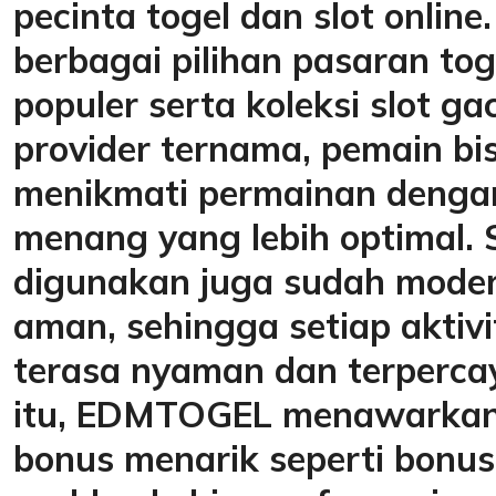
pecinta togel dan slot onlin
berbagai pilihan pasaran tog
populer serta koleksi slot ga
provider ternama, pemain bi
menikmati permainan denga
menang yang lebih optimal. 
digunakan juga sudah mode
aman, sehingga setiap aktiv
terasa nyaman dan terpercay
itu, EDMTOGEL menawarkan
bonus menarik seperti bonus