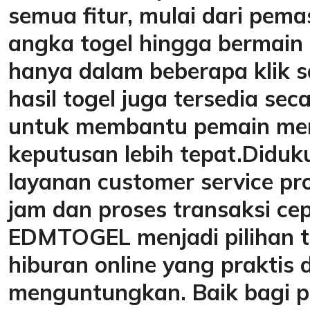
semua fitur, mulai dari pem
angka togel hingga bermain s
hanya dalam beberapa klik s
hasil togel juga tersedia sec
untuk membantu pemain me
keputusan lebih tepat.Didu
layanan customer service pro
jam dan proses transaksi cep
EDMTOGEL menjadi pilihan t
hiburan online yang praktis 
menguntungkan. Baik bagi 