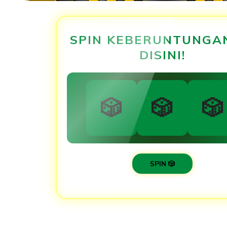
SPIN KEBERUNTUNGA
DISINI!
🎲
🎲
🎲
SPIN 🎲