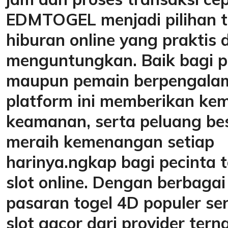
EDMTOGEL menjadi pilihan t
hiburan online yang praktis 
menguntungkan. Baik bagi 
maupun pemain berpengala
platform ini memberikan ke
keamanan, serta peluang be
meraih kemenangan setiap
harinya.ngkap bagi pecinta 
slot online. Dengan berbagai 
pasaran togel 4D populer ser
slot gacor dari provider ter