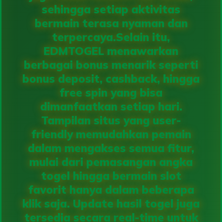
sehingga setiap aktivitas
bermain terasa nyaman dan
terpercaya.Selain itu,
EDMTOGEL menawarkan
berbagai bonus menarik seperti
bonus deposit, cashback, hingga
free spin yang bisa
dimanfaatkan setiap hari.
Tampilan situs yang user-
friendly memudahkan pemain
dalam mengakses semua fitur,
mulai dari pemasangan angka
togel hingga bermain slot
favorit hanya dalam beberapa
klik saja. Update hasil togel juga
tersedia secara real-time untuk