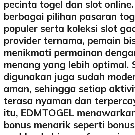
pecinta togel dan slot onlin
berbagai pilihan pasaran tog
populer serta koleksi slot ga
provider ternama, pemain bi
menikmati permainan denga
menang yang lebih optimal. 
digunakan juga sudah mode
aman, sehingga setiap aktiv
terasa nyaman dan terpercay
itu, EDMTOGEL menawarkan
bonus menarik seperti bonus