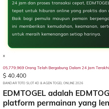
24 jam dan proses transaksi cepat, EDMTOGEL
tepat untuk hiburan online yang praktis da
Baik bagi pemula maupun pemain berpenga
ini memberikan kemudahan, keamanan, sert
untuk meraih kemenangan setiap harinya.
x
05,779,969 Orang Telah Bergabung Dalam 24 Jam Terakhi
Price:
$ 40.400
BANDAR TOTO SLOT 4D & AGEN TOGEL ONLINE 2026
EDMTOGEL adalah EDMTOGE
platform permainan yang le