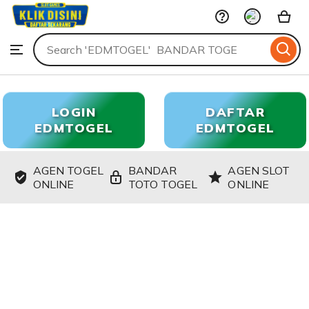
EDMTOGEL
Skip
to
Search
Browse
ontent
for
items
or
shops
LOGIN
DAFTAR
EDMTOGEL
EDMTOGEL
AGEN TOGEL
BANDAR
AGEN SLOT
ONLINE
TOTO TOGEL
ONLINE