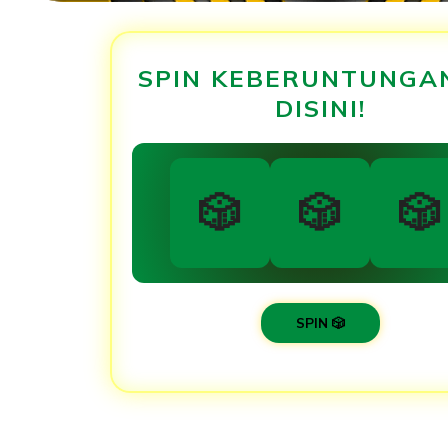
SPIN KEBERUNTUNGA
DISINI!
🎲
🎲
🎲
SPIN 🎲