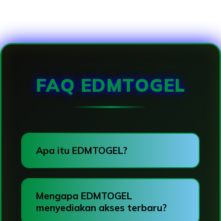
Loading...
FAQ EDMTOGEL
Apa itu EDMTOGEL?
Mengapa EDMTOGEL
menyediakan akses terbaru?