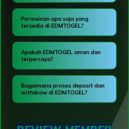
Permainan apa saja yang
tersedia di EDMTOGEL?
Apakah EDMTOGEL aman dan
terpercaya?
Bagaimana proses deposit dan
withdraw di EDMTOGEL?