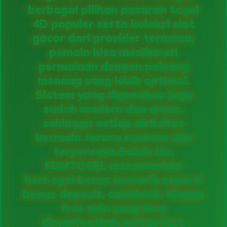
berbagai pilihan pasaran togel
4D populer serta koleksi slot
gacor dari provider ternama,
pemain bisa menikmati
permainan dengan peluang
menang yang lebih optimal.
Sistem yang digunakan juga
sudah modern dan aman,
sehingga setiap aktivitas
bermain terasa nyaman dan
terpercaya.Selain itu,
EDMTOGEL menawarkan
berbagai bonus menarik seperti
bonus deposit, cashback, hingga
free spin yang bisa
dimanfaatkan setiap hari.