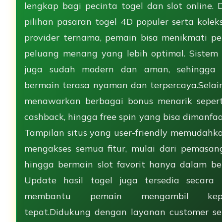
lengkap bagi pecinta togel dan slot online.
pilihan pasaran togel 4D populer serta koleks
provider ternama, pemain bisa menikmati p
peluang menang yang lebih optimal. Sistem
juga sudah modern dan aman, sehingga se
bermain terasa nyaman dan terpercaya.Sela
menawarkan berbagai bonus menarik seperti
cashback, hingga free spin yang bisa dimanfaa
Tampilan situs yang user-friendly memudah
mengakses semua fitur, mulai dari pemasan
hingga bermain slot favorit hanya dalam beb
Update hasil togel juga tersedia secara 
membantu pemain mengambil kepu
tepat.Didukung dengan layanan customer ser