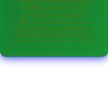
Baik bagi pemula maupun
pemain berpengalaman,
platform ini memberikan
kemudahan, keamanan, serta
peluang besar untuk meraih
kemenangan setiap harinya.