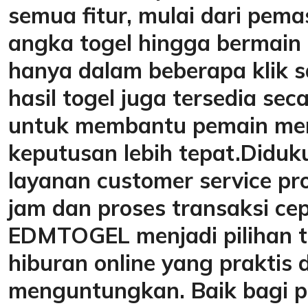
semua fitur, mulai dari pem
angka togel hingga bermain s
hanya dalam beberapa klik s
hasil togel juga tersedia sec
untuk membantu pemain me
keputusan lebih tepat.Didu
layanan customer service pro
jam dan proses transaksi cep
EDMTOGEL menjadi pilihan t
hiburan online yang praktis 
menguntungkan. Baik bagi 