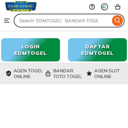
EDMTOGEL
Skip
to
Search
Browse
ontent
for
items
or
shops
LOGIN
DAFTAR
EDMTOGEL
EDMTOGEL
AGEN TOGEL
BANDAR
AGEN SLOT
ONLINE
TOTO TOGEL
ONLINE