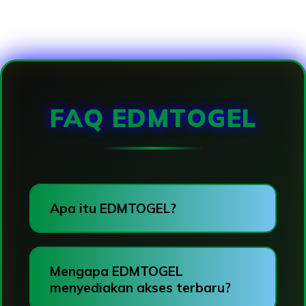
Loading...
FAQ EDMTOGEL
Apa itu EDMTOGEL?
Mengapa EDMTOGEL
menyediakan akses terbaru?