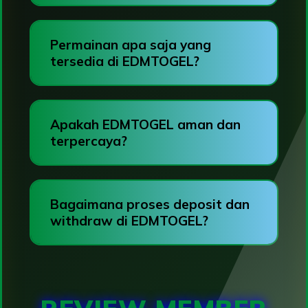
Permainan apa saja yang
tersedia di EDMTOGEL?
Apakah EDMTOGEL aman dan
terpercaya?
Bagaimana proses deposit dan
withdraw di EDMTOGEL?