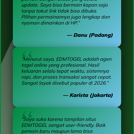
update. Saya bisa bermain kapan saja
tanpa takut link tidak bisa dibuka.
Pilihan permainannya juga lengkap dan
nyaman dimainkan di HP.”
— Danu (Padang)
“Menurut saya, EDMTOGEL adalah agen
togel online yang profesional. Hasil
keluaran selalu tepat waktu, sistemnya
rapi, dan proses transaksi sangat cepat.
Sangat layak disebut populer di 2026.”
— Karista (Jakarta)
“Saya suka karena tampilan situs
EDMTOGEL sangat user-friendly. Baik
pemain baru maupun lama bisa