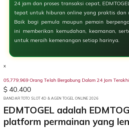
24 jam dan proses transaksi cepat, EDMTOGEL
tepat untuk hiburan online yang praktis da
Baik bagi pemula maupun pemain berpenga
ini memberikan kemudahan, keamanan, sert
untuk meraih kemenangan setiap harinya.
x
05,779,969 Orang Telah Bergabung Dalam 24 Jam Terakhi
Price:
$ 40.400
BANDAR TOTO SLOT 4D & AGEN TOGEL ONLINE 2026
EDMTOGEL adalah EDMTOGE
platform permainan yang le