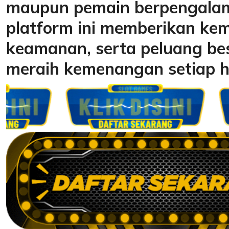
maupun pemain berpengala
platform ini memberikan ke
keamanan, serta peluang be
meraih kemenangan setiap h