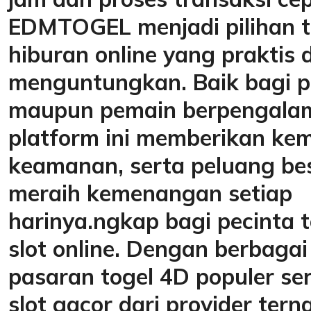
EDMTOGEL menjadi pilihan t
hiburan online yang praktis 
menguntungkan. Baik bagi 
maupun pemain berpengala
platform ini memberikan ke
keamanan, serta peluang be
meraih kemenangan setiap
harinya.ngkap bagi pecinta 
slot online. Dengan berbagai 
pasaran togel 4D populer ser
slot gacor dari provider ter