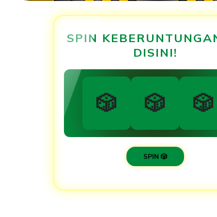
SPIN KEBERUNTUNGA
DISINI!
🎲
🎲
🎲
SPIN 🎲