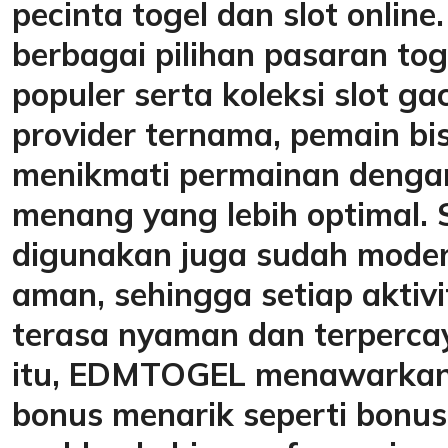
pecinta togel dan slot onlin
berbagai pilihan pasaran tog
populer serta koleksi slot ga
provider ternama, pemain bi
menikmati permainan denga
menang yang lebih optimal. 
digunakan juga sudah mode
aman, sehingga setiap aktiv
terasa nyaman dan terpercay
itu, EDMTOGEL menawarkan
bonus menarik seperti bonus