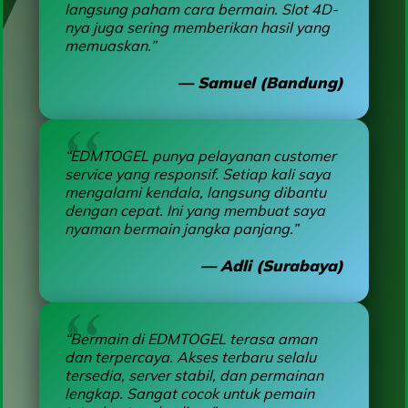
langsung paham cara bermain. Slot 4D-
nya juga sering memberikan hasil yang
memuaskan.”
— Samuel (Bandung)
“EDMTOGEL punya pelayanan customer
service yang responsif. Setiap kali saya
mengalami kendala, langsung dibantu
dengan cepat. Ini yang membuat saya
nyaman bermain jangka panjang.”
— Adli (Surabaya)
“Bermain di EDMTOGEL terasa aman
dan terpercaya. Akses terbaru selalu
tersedia, server stabil, dan permainan
lengkap. Sangat cocok untuk pemain