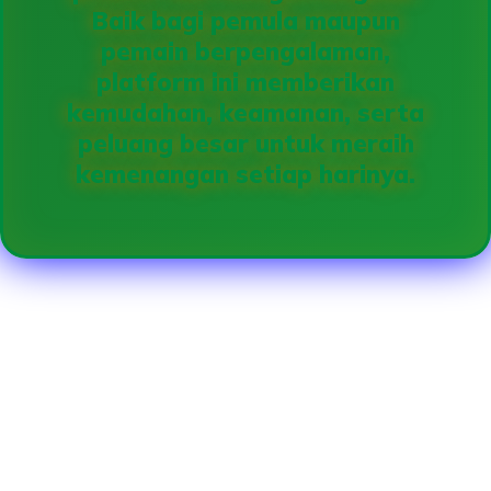
Baik bagi pemula maupun
pemain berpengalaman,
platform ini memberikan
kemudahan, keamanan, serta
peluang besar untuk meraih
kemenangan setiap harinya.