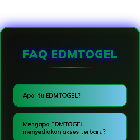
Loading...
FAQ EDMTOGEL
Apa itu EDMTOGEL?
Mengapa EDMTOGEL
menyediakan akses terbaru?