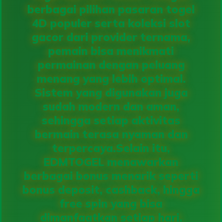
berbagai pilihan pasaran togel
4D populer serta koleksi slot
gacor dari provider ternama,
pemain bisa menikmati
permainan dengan peluang
menang yang lebih optimal.
Sistem yang digunakan juga
sudah modern dan aman,
sehingga setiap aktivitas
bermain terasa nyaman dan
terpercaya.Selain itu,
EDMTOGEL menawarkan
berbagai bonus menarik seperti
bonus deposit, cashback, hingga
free spin yang bisa
dimanfaatkan setiap hari.