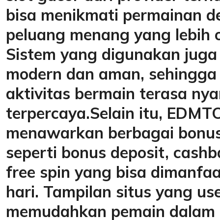
bisa menikmati permainan 
peluang menang yang lebih o
Sistem yang digunakan juga
modern dan aman, sehingga 
aktivitas bermain terasa ny
terpercaya.Selain itu, EDM
menawarkan berbagai bonus
seperti bonus deposit, cashb
free spin yang bisa dimanfa
hari. Tampilan situs yang use
memudahkan pemain dalam